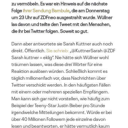
zu vermöbeln. Es war ein Hinweis auf die nächste
Folge
ihrer Sendung Bambule
, die am Donnerstag
um 23 Uhr auf ZDFneo ausgestrahlt wurde. Wüllner
las davon und teilte den Tweet mit den Menschen,
die ihr bei Twitter folgen. Soweit so gut.
Dann aber antwortete sie Sarah Kuttner auch noch
direkt. Öffentlich.
Sie schrieb:
„@KuttnerSarah @ZDF
Sarah kuttner = eklig“. Nie hätte sich Wüllner wohl
träumen lassen, was diese drei Wörter für eine
Reaktion auslösen würden. Schließlich kommt es
täglich millionenfach vor, dass Nachrichten über
Twitter verschickt werden. In den häufigsten Fällen
mit einem oder mehreren speziellen Empfängern.
Man kann sich gar nicht vorstellen, wie häufig zum
Beispiel der Teeny-Star Justin Bieber pro Stunde
irgendwelche Mitteilungen bekommt. Würde er bei
über 40 Millionen Followern jede einzelne davon
lesen und beantworten, er hätte vermutlich kaum