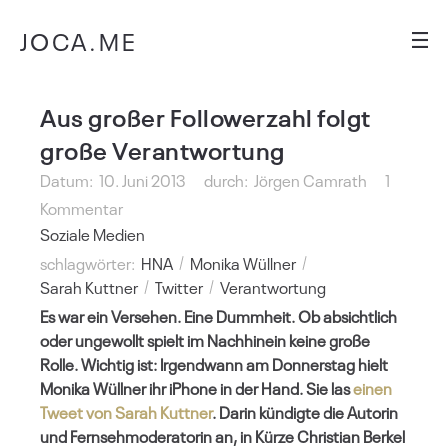
JOCA.ME
Aus großer Followerzahl folgt
große Verantwortung
Datum:
10. Juni 2013
durch:
Jörgen Camrath
1
Kommentar
Soziale Medien
schlagwörter:
HNA
Monika Wüllner
Sarah Kuttner
Twitter
Verantwortung
Es war ein Versehen. Eine Dummheit. Ob absichtlich
oder ungewollt spielt im Nachhinein keine große
Rolle. Wichtig ist: Irgendwann am Donnerstag hielt
Monika Wüllner ihr iPhone in der Hand. Sie las
einen
Tweet von Sarah Kuttner
. Darin kündigte die Autorin
und Fernsehmoderatorin an, in Kürze Christian Berkel