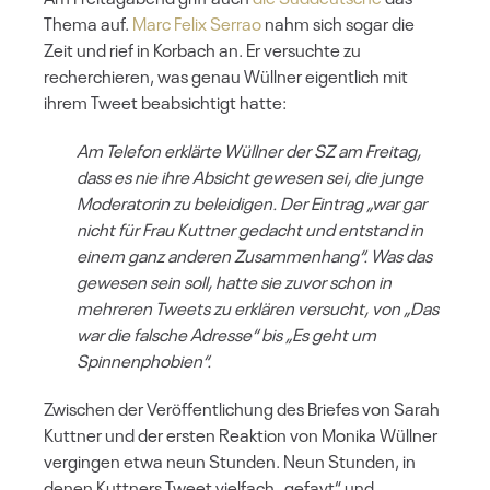
Thema auf.
Marc Felix Serrao
nahm sich sogar die
Zeit und rief in Korbach an. Er versuchte zu
recherchieren, was genau Wüllner eigentlich mit
ihrem Tweet beabsichtigt hatte:
Am Telefon erklärte Wüllner der SZ am Freitag,
dass es nie ihre Absicht gewesen sei, die junge
Moderatorin zu beleidigen. Der Eintrag „war gar
nicht für Frau Kuttner gedacht und entstand in
einem ganz anderen Zusammenhang“. Was das
gewesen sein soll, hatte sie zuvor schon in
mehreren Tweets zu erklären versucht, von „Das
war die falsche Adresse“ bis „Es geht um
Spinnenphobien“.
Zwischen der Veröffentlichung des Briefes von Sarah
Kuttner und der ersten Reaktion von Monika Wüllner
vergingen etwa neun Stunden. Neun Stunden, in
denen Kuttners Tweet vielfach „gefavt“ und