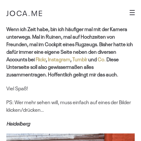
JOCA.ME
Wenn ich Zeit habe, bin ich häufiger mal mit der Kamera
unterwegs. Mal in Ruinen, mal auf Hochzeiten von
Freunden, mal im Cockpit eines Flugzeugs. Bisher hatte ich
dafür immer eine eigene Seite neben den diversen
Accounts bei
Flickr
,
Instagram
,
Tumblr
und
Co.
Diese
Unterseite soll also gewissermaßen alles
zusammentragen. Hoffentlich gelingt mir das auch.
Viel Spaß!
PS: Wer mehr sehen will, muss einfach auf eines der Bilder
klicken/drücken…
Heidelberg