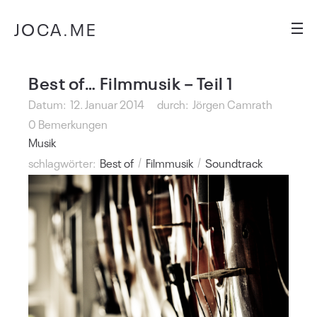
JOCA.ME
Best of… Filmmusik – Teil 1
Datum:
12. Januar 2014
durch:
Jörgen Camrath
0 Bemerkungen
Musik
schlagwörter:
Best of
Filmmusik
Soundtrack