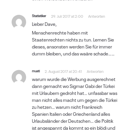
Statistiker
29. Juli 2017 at 2:00
Antworten
Lieber Dave,
Menschenrechte haben mit
Staatenrechten nichts zu tun. Lernen Sie
dieses, ansonsten werden Sie für immer
dumm bleiben, und das waäre schade……
musti
2. August 2017 at 20:41
Antworten
warum wurde die Werbung ausgerechnet
dann gemacht wo Sigmar Gabi der Türkei
mit Urlaubern gedroht hat… unfassbar was
man nicht alles macht um gegen die Türkei
zu hetzen… warum nicht Frankreich
Spanien Italien oder Griechenland alles
Urlaubsländer der Deutschen… die Politik
ist angespannt da kommt so ein blödi und