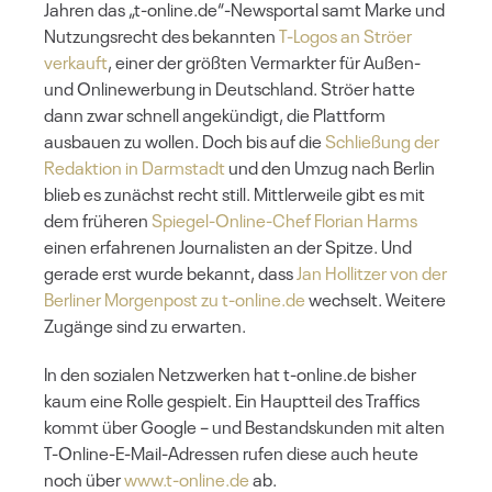
Jahren das „t-online.de“-Newsportal samt Marke und
Nutzungsrecht des bekannten
T-Logos an Ströer
verkauft
, einer der größten Vermarkter für Außen-
und Onlinewerbung in Deutschland. Ströer hatte
dann zwar schnell angekündigt, die Plattform
ausbauen zu wollen. Doch bis auf die
Schließung der
Redaktion in Darmstadt
und den Umzug nach Berlin
blieb es zunächst recht still. Mittlerweile gibt es mit
dem früheren
Spiegel-Online-Chef Florian Harms
einen erfahrenen Journalisten an der Spitze. Und
gerade erst wurde bekannt, dass
Jan Hollitzer von der
Berliner Morgenpost zu t-online.de
wechselt. Weitere
Zugänge sind zu erwarten.
In den sozialen Netzwerken hat t-online.de bisher
kaum eine Rolle gespielt. Ein Hauptteil des Traffics
kommt über Google – und Bestandskunden mit alten
T-Online-E-Mail-Adressen rufen diese auch heute
noch über
www.t-online.de
ab.