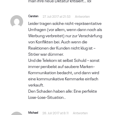
man ihre neue Diktatur kritisiert… lol
Carsten
27. Juli 2017 at 21:53
Antworten
Leider tragen solche nicht-repräsentative
Umfragen (vor allem, wenn dann noch als
Werbung verbreitet) nur zur Verschärfung
von Konflikten bei. Auch wenn die
Reaktionen der Kunden nicht klug ist –
Ströer war dümmer.
Und die Telekom ist selbst Schuld – sonst
immer penibelst auf saubere Marken-
Kommunikation bedacht, und dann wird
eine kommunikative Kernmarke einfach
verkauft.
Den Schaden haben alle: Eine perfekte
Lose-Lose-Situation..
Michael
28. Juli 2017 at 8:11
Antworten