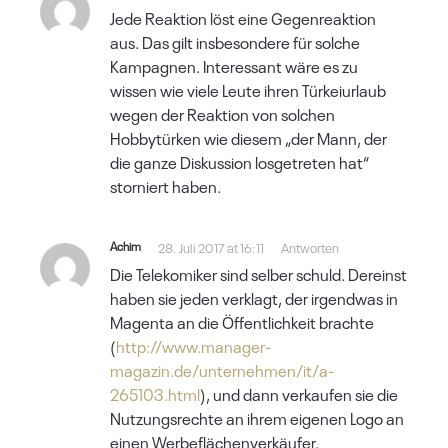
Jede Reaktion löst eine Gegenreaktion
aus. Das gilt insbesondere für solche
Kampagnen. Interessant wäre es zu
wissen wie viele Leute ihren Türkeiurlaub
wegen der Reaktion von solchen
Hobbytürken wie diesem „der Mann, der
die ganze Diskussion losgetreten hat“
storniert haben.
Achim
28. Juli 2017 at 16:11
Antworten
Die Telekomiker sind selber schuld. Dereinst
haben sie jeden verklagt, der irgendwas in
Magenta an die Öffentlichkeit brachte
(
http://www.manager-
magazin.de/unternehmen/it/a-
265103.html
), und dann verkaufen sie die
Nutzungsrechte an ihrem eigenen Logo an
einen Werbeflächenverkäufer.