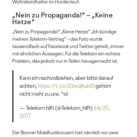
Weltrekordhalter im Hürdenlauf.
„Nein zu Propaganda!“ – „Keine
Hetze“
„Nein zu Propaganda!“ „Keine Hetze“ „Ich kündige
meinen Telekom-Vertrag“ – das Foto wurde
tausendfach auf Facebook und Twitter geteilt, immer
mit ähnlichen Aussagen. Für die Telekom ein echtes
Problem, das jedoch nur in Teilen hausgemacht ist.
Kann ich nachvollziehen, aber bitte darauf
achten,
https://t.co/iZ6eqlhubO
gehört
nicht mehr zu uns. ^ol
— Telekom hilft (@Telekom_hilft)
July 25,
2017
Der Bonner Mobilfunkkonzern hat nämlich vor zwei