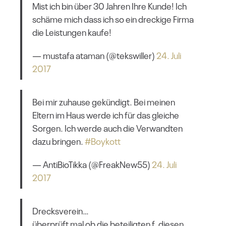
Mist ich bin über 30 Jahren Ihre Kunde! Ich
schäme mich dass ich so ein dreckige Firma
die Leistungen kaufe!
— mustafa ataman (@tekswiller)
24. Juli
2017
Bei mir zuhause gekündigt. Bei meinen
Eltern im Haus werde ich für das gleiche
Sorgen. Ich werde auch die Verwandten
dazu bringen.
#Boykott
— AntiBioTikka (@FreakNew55)
24. Juli
2017
Drecksverein…
überprüft mal ob die beteiligten f. diesen