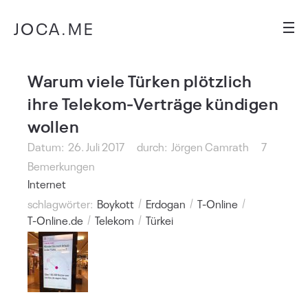
JOCA.ME
Warum viele Türken plötzlich
ihre Telekom-Verträge kündigen
wollen
Datum:
26. Juli 2017
durch:
Jörgen Camrath
7
Bemerkungen
Internet
schlagwörter:
Boykott
Erdogan
T-Online
T-Online.de
Telekom
Türkei