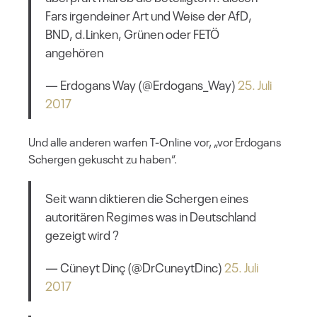
Fars irgendeiner Art und Weise der AfD,
BND, d.Linken, Grünen oder FETÖ
angehören
— Erdogans Way (@Erdogans_Way)
25. Juli
2017
Und alle anderen warfen T-Online vor, „vor Erdogans
Schergen gekuscht zu haben“.
Seit wann diktieren die Schergen eines
autoritären Regimes was in Deutschland
gezeigt wird ?
— Cüneyt Dinç (@DrCuneytDinc)
25. Juli
2017