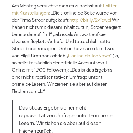
Am Montag versuchte man es zunächst auf
Twitter
mit Klarstellungen
: „Die t-online.de Seite wurde von
der Firma Stroer aufgekauft
http://bit.ly/2vTcwpl
Wir
haben nichts mit diesem Inhalt zu tun, Stroer reagiert
bereits darauf. ^mf“ gab es als Antwort auf die
diversen Boykott-Aufrufe. Und tatsächlich hatte
Ströer bereits reagiert. Schon kurz nach dem Tweet
von Bilgili Üretmen schrieb „
t-online.de TopNews
“ (ja,
so heißt tatsächlich der offizielle Account von T-
Online mit 1.700 Followern): „Das ist das Ergebnis
einer nicht-repräsentativen Umfrage unter t-
online.de Lesern. Wir ziehen sie aber auf diesen
Flächen zurück.“
Das ist das Ergebnis einer nicht-
repräsentativen Umfrage unter t-online.de
Lesern. Wir ziehen sie aber auf diesen
Flächen zurück.