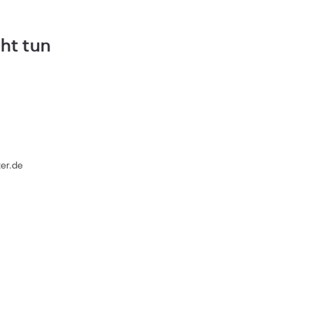
ht tun
ter.de