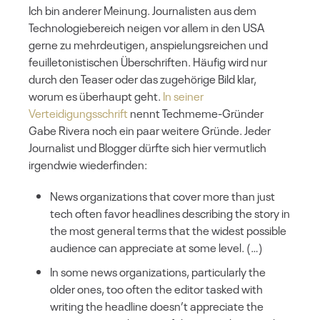
Ich bin anderer Meinung. Journalisten aus dem
Technologiebereich neigen vor allem in den USA
gerne zu mehrdeutigen, anspielungsreichen und
feuilletonistischen Überschriften. Häufig wird nur
durch den Teaser oder das zugehörige Bild klar,
worum es überhaupt geht.
In seiner
Verteidigungsschrift
nennt Techmeme-Gründer
Gabe Rivera noch ein paar weitere Gründe. Jeder
Journalist und Blogger dürfte sich hier vermutlich
irgendwie wiederfinden:
News organizations that cover more than just
tech often favor headlines describing the story in
the most general terms that the widest possible
audience can appreciate at some level. (…)
In some news organizations, particularly the
older ones, too often the editor tasked with
writing the headline doesn’t appreciate the