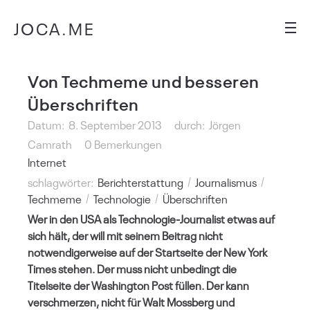
JOCA.ME
Von Techmeme und besseren
Überschriften
Datum:
8. September 2013
durch:
Jörgen
Camrath
0 Bemerkungen
Internet
schlagwörter:
Berichterstattung
Journalismus
Techmeme
Technologie
Überschriften
Wer in den USA als Technologie-Journalist etwas auf
sich hält, der will mit seinem Beitrag nicht
notwendigerweise auf der Startseite der New York
Times stehen. Der muss nicht unbedingt die
Titelseite der Washington Post füllen. Der kann
verschmerzen, nicht für Walt Mossberg und