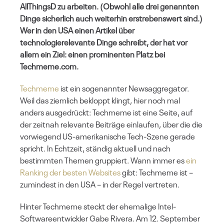
AllThingsD zu arbeiten. (Obwohl alle drei genannten
Dinge sicherlich auch weiterhin erstrebenswert sind.)
Wer in den USA einen Artikel über
technologierelevante Dinge schreibt, der hat vor
allem ein Ziel: einen prominenten Platz bei
Techmeme.com.
Techmeme
ist ein sogenannter Newsaggregator.
Weil das ziemlich bekloppt klingt, hier noch mal
anders ausgedrückt: Techmeme ist eine Seite, auf
der zeitnah relevante Beiträge einlaufen, über die die
vorwiegend US-amerikanische Tech-Szene gerade
spricht. In Echtzeit, ständig aktuell und nach
bestimmten Themen gruppiert. Wann immer es
ein
Ranking der besten Websites
gibt: Techmeme ist –
zumindest in den USA – in der Regel vertreten.
Hinter Techmeme steckt der ehemalige Intel-
Softwareentwickler Gabe Rivera. Am 12. September