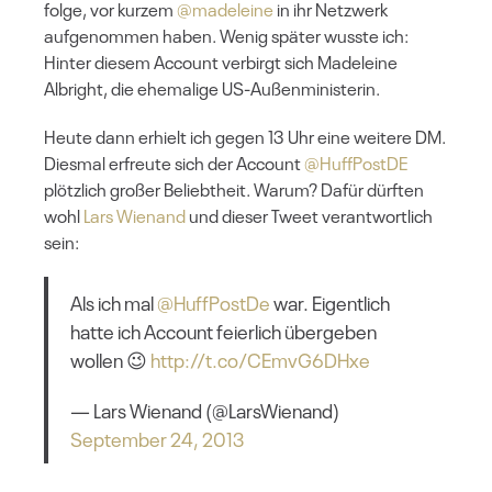
folge, vor kurzem
@madeleine
in ihr Netzwerk
aufgenommen haben. Wenig später wusste ich:
Hinter diesem Account verbirgt sich Madeleine
Albright, die ehemalige US-Außenministerin.
Heute dann erhielt ich gegen 13 Uhr eine weitere DM.
Diesmal erfreute sich der Account
@HuffPostDE
plötzlich großer Beliebtheit. Warum? Dafür dürften
wohl
Lars Wienand
und dieser Tweet verantwortlich
sein:
Als ich mal
@HuffPostDe
war. Eigentlich
hatte ich Account feierlich übergeben
wollen 😉
http://t.co/CEmvG6DHxe
— Lars Wienand (@LarsWienand)
September 24, 2013