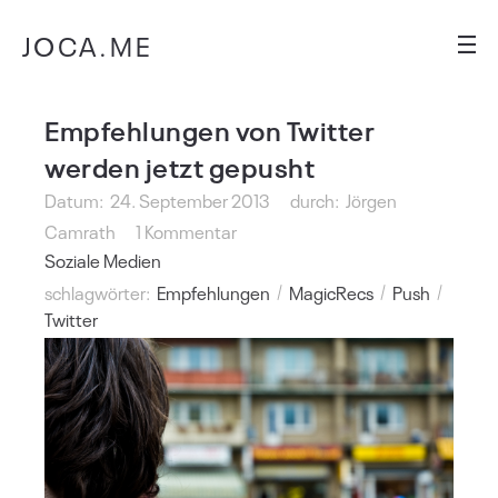
JOCA.ME
Empfehlungen von Twitter
werden jetzt gepusht
Datum:
24. September 2013
durch:
Jörgen
Camrath
1 Kommentar
Soziale Medien
schlagwörter:
Empfehlungen
MagicRecs
Push
Twitter