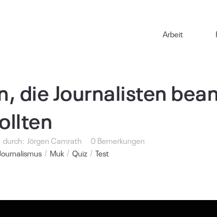
Arbeit
n, die Journalisten bea
ollten
durch:
Jörgen Camrath
0 Bemerkungen
Journalismus
Muk
Quiz
Test