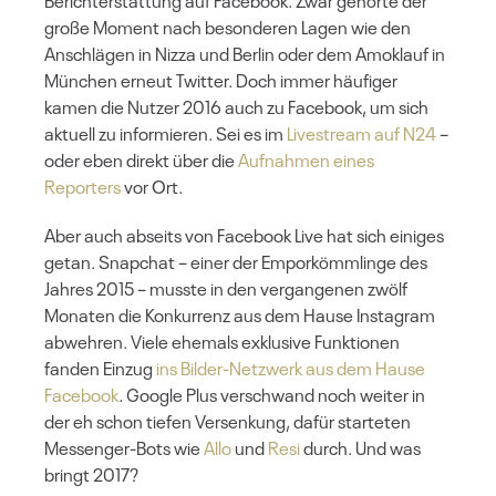
Berichterstattung auf Facebook. Zwar gehörte der
große Moment nach besonderen Lagen wie den
Anschlägen in Nizza und Berlin oder dem Amoklauf in
München erneut Twitter. Doch immer häufiger
kamen die Nutzer 2016 auch zu Facebook, um sich
aktuell zu informieren. Sei es im
Livestream auf N24
–
oder eben direkt über die
Aufnahmen eines
Reporters
vor Ort.
Aber auch abseits von Facebook Live hat sich einiges
getan. Snapchat – einer der Emporkömmlinge des
Jahres 2015 – musste in den vergangenen zwölf
Monaten die Konkurrenz aus dem Hause Instagram
abwehren. Viele ehemals exklusive Funktionen
fanden Einzug
ins Bilder-Netzwerk aus dem Hause
Facebook
. Google Plus verschwand noch weiter in
der eh schon tiefen Versenkung, dafür starteten
Messenger-Bots wie
Allo
und
Resi
durch. Und was
bringt 2017?