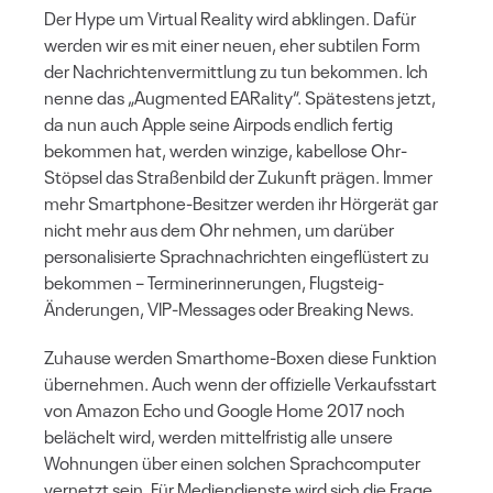
Der Hype um Virtual Reality wird abklingen. Dafür
werden wir es mit einer neuen, eher subtilen Form
der Nachrichtenvermittlung zu tun bekommen. Ich
nenne das „Augmented EARality“. Spätestens jetzt,
da nun auch Apple seine Airpods endlich fertig
bekommen hat, werden winzige, kabellose Ohr-
Stöpsel das Straßenbild der Zukunft prägen. Immer
mehr Smartphone-Besitzer werden ihr Hörgerät gar
nicht mehr aus dem Ohr nehmen, um darüber
personalisierte Sprachnachrichten eingeflüstert zu
bekommen – Terminerinnerungen, Flugsteig-
Änderungen, VIP-Messages oder Breaking News.
Zuhause werden Smarthome-Boxen diese Funktion
übernehmen. Auch wenn der offizielle Verkaufsstart
von Amazon Echo und Google Home 2017 noch
belächelt wird, werden mittelfristig alle unsere
Wohnungen über einen solchen Sprachcomputer
vernetzt sein. Für Mediendienste wird sich die Frage