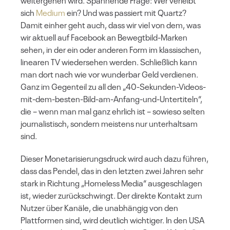
weitergehen wird. Spannende Frage: Wer verleibt
sich
Medium
ein? Und was passiert mit Quartz?
Damit einher geht auch, dass wir viel von dem, was
wir aktuell auf Facebook an Bewegtbild-Marken
sehen, in der ein oder anderen Form im klassischen,
linearen TV wiedersehen werden. Schließlich kann
man dort nach wie vor wunderbar Geld verdienen.
Ganz im Gegenteil zu all den „40-Sekunden-Videos-
mit-dem-besten-Bild-am-Anfang-und-Untertiteln“,
die – wenn man mal ganz ehrlich ist – sowieso selten
journalistisch, sondern meistens nur unterhaltsam
sind.
Dieser Monetarisierungsdruck wird auch dazu führen,
dass das Pendel, das in den letzten zwei Jahren sehr
stark in Richtung „Homeless Media“ ausgeschlagen
ist, wieder zurückschwingt. Der direkte Kontakt zum
Nutzer über Kanäle, die unabhängig von den
Plattformen sind, wird deutlich wichtiger. In den USA