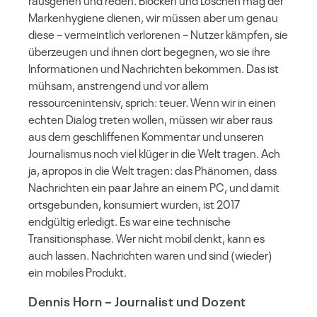
rausgehen und reden. Blocken und Löschen mag der
Markenhygiene dienen, wir müssen aber um genau
diese – vermeintlich verlorenen – Nutzer kämpfen, sie
überzeugen und ihnen dort begegnen, wo sie ihre
Informationen und Nachrichten bekommen. Das ist
mühsam, anstrengend und vor allem
ressourcenintensiv, sprich: teuer. Wenn wir in einen
echten Dialog treten wollen, müssen wir aber raus
aus dem geschliffenen Kommentar und unseren
Journalismus noch viel klüger in die Welt tragen. Ach
ja, apropos in die Welt tragen: das Phänomen, dass
Nachrichten ein paar Jahre an einem PC, und damit
ortsgebunden, konsumiert wurden, ist 2017
endgültig erledigt. Es war eine technische
Transitionsphase. Wer nicht mobil denkt, kann es
auch lassen. Nachrichten waren und sind (wieder)
ein mobiles Produkt.
Dennis Horn
– Journalist und Dozent