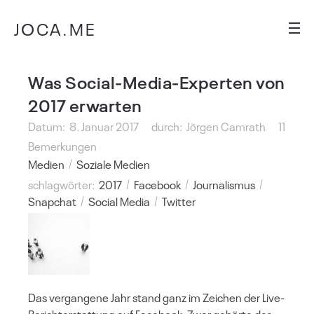
JOCA.ME
Was Social-Media-Experten von
2017 erwarten
Datum:
8. Januar 2017
durch:
Jörgen Camrath
11
Bemerkungen
Medien
Soziale Medien
schlagwörter:
2017
Facebook
Journalismus
Snapchat
Social Media
Twitter
Das vergangene Jahr stand ganz im Zeichen der Live-