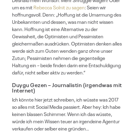
Deshalb mein Wunsch: Mehr Shruggie wagen! Oder
um es mit
Rebecca Solnit zu sagen
: Seien wir
hoffnungsvoll. Denn: „Hoffung ist die Umarmung des
Unbekannten und dessen, was man nicht wissen
kann. Hoffnung ist eine Alternative zu der
Gewissheit, die Optimisten und Pessimisten
gleichermaßen ausdrücken. Optimisten denken alles
werde sich zum Guten wenden ganz ohne unser
Zutun; Pessimisten nehmen die gegenteilige
Haltung ein – beide finden darin eine Entschuldigung
dafür, nicht selber aktiv zu werden.“
Duygu Gezen
– Journalistin (irgendwas mit
Internet)
Ich könnte hier jetzt schreiben, ich wüsste was 2017
so alles mit Social Media passiert. Aber hey: Ich habe
keinen blassen Schimmer. Wenn ich das wüsste,
würde ich mein Wissen teuer an irgendeine Agentur
verkaufen oder selber eine gründen…